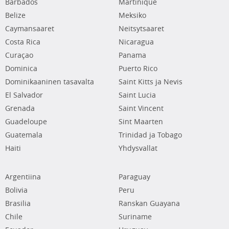
Barbados
Martinique
Belize
Meksiko
Caymansaaret
Neitsytsaaret
Costa Rica
Nicaragua
Curaçao
Panama
Dominica
Puerto Rico
Dominikaaninen tasavalta
Saint Kitts ja Nevis
El Salvador
Saint Lucia
Grenada
Saint Vincent
Guadeloupe
Sint Maarten
Guatemala
Trinidad ja Tobago
Haiti
Yhdysvallat
Argentiina
Paraguay
Bolivia
Peru
Brasilia
Ranskan Guayana
Chile
Suriname