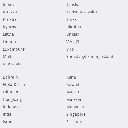
Jersey
Tanska
Kreikka
Tšekin tasavalta
Kroatia
Turkki
Kypros
Ukraina
Latvia
Unkari
Liettua
Venäjä
Luxemburg
Viro
Malta
Yhdistynyt kuningaskunta
Mansaari
Bahrain
Kiina
Etelä-Korea
Kuwait
Filippiinit
Macao
Hongkong
Malesia
Indonesia
Mongolia
Intia
Singapore
Israel
Sri Lanka