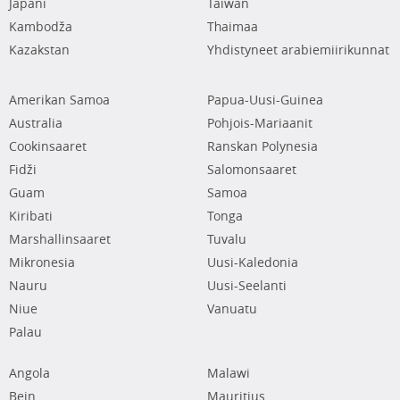
Japani
Taiwan
Kambodža
Thaimaa
Kazakstan
Yhdistyneet arabiemiirikunnat
Amerikan Samoa
Papua-Uusi-Guinea
Australia
Pohjois-Mariaanit
Cookinsaaret
Ranskan Polynesia
Fidži
Salomonsaaret
Guam
Samoa
Kiribati
Tonga
Marshallinsaaret
Tuvalu
Mikronesia
Uusi-Kaledonia
Nauru
Uusi-Seelanti
Niue
Vanuatu
Palau
Angola
Malawi
Bein
Mauritius