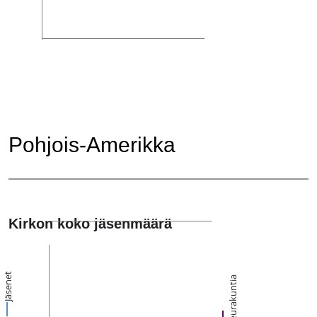
Pohjois-Amerikka
Kirkon koko jäsenmäärä
Jäsenet
Seurakuntia