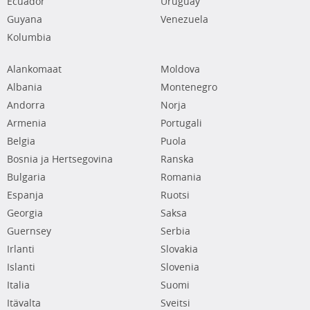
Ecuador
Uruguay
Guyana
Venezuela
Kolumbia
Alankomaat
Moldova
Albania
Montenegro
Andorra
Norja
Armenia
Portugali
Belgia
Puola
Bosnia ja Hertsegovina
Ranska
Bulgaria
Romania
Espanja
Ruotsi
Georgia
Saksa
Guernsey
Serbia
Irlanti
Slovakia
Islanti
Slovenia
Italia
Suomi
Itävalta
Sveitsi