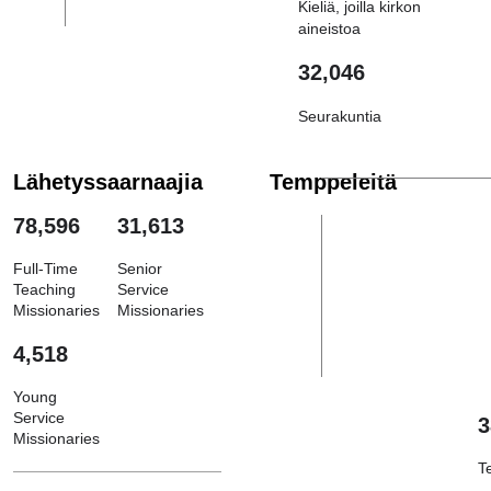
Kieliä, joilla kirkon
aineistoa
32,046
Seurakuntia
Lähetyssaarnaajia
Temppeleitä
78,596
31,613
Full-Time
Senior
Teaching
Service
Missionaries
Missionaries
4,518
Young
Service
3
Missionaries
T