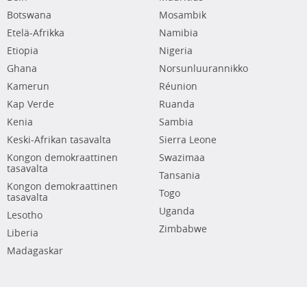
Botswana
Mosambik
Etelä-Afrikka
Namibia
Etiopia
Nigeria
Ghana
Norsunluurannikko
Kamerun
Réunion
Kap Verde
Ruanda
Kenia
Sambia
Keski-Afrikan tasavalta
Sierra Leone
Kongon demokraattinen
Swazimaa
tasavalta
Tansania
Kongon demokraattinen
Togo
tasavalta
Uganda
Lesotho
Zimbabwe
Liberia
Madagaskar