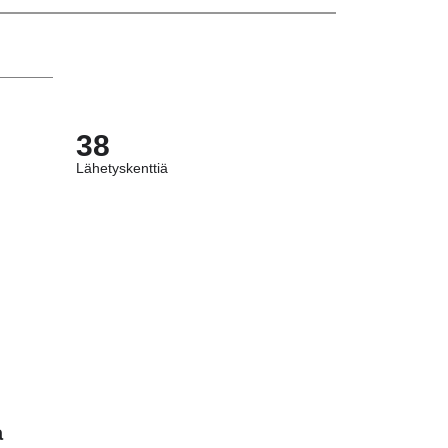
38
Lähetyskenttiä
a