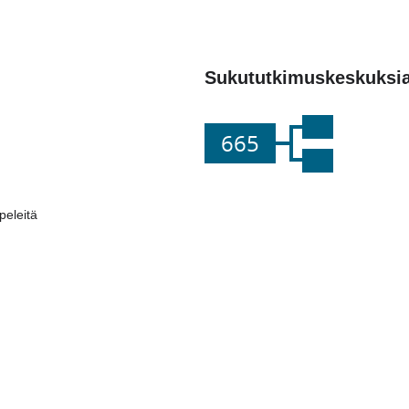
Sukututkimuskeskuksi
665
eleitä