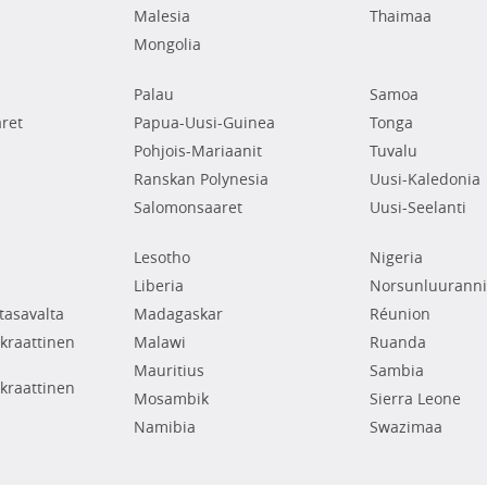
Malesia
Thaimaa
Mongolia
Palau
Samoa
ret
Papua-Uusi-Guinea
Tonga
Pohjois-Mariaanit
Tuvalu
Ranskan Polynesia
Uusi-Kaledonia
Salomonsaaret
Uusi-Seelanti
Lesotho
Nigeria
Liberia
Norsunluuranni
tasavalta
Madagaskar
Réunion
raattinen
Malawi
Ruanda
Mauritius
Sambia
raattinen
Mosambik
Sierra Leone
Namibia
Swazimaa