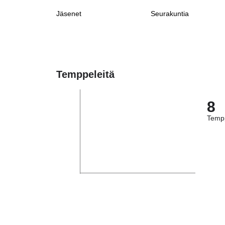
Jäsenet
Seurakuntia
Temppeleitä
8
Tempp