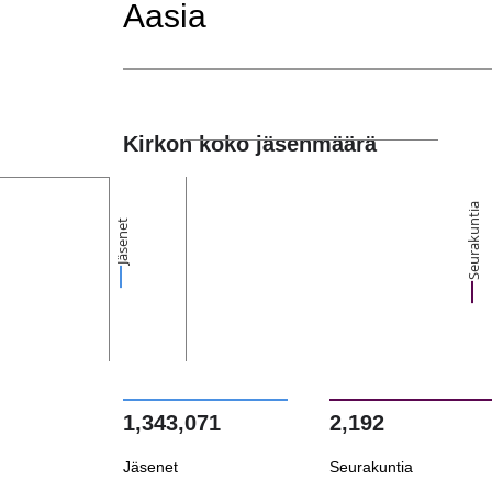
Aasia
Kirkon koko jäsenmäärä
Seurakuntia
Jäsenet
1,343,071
2,192
Jäsenet
Seurakuntia