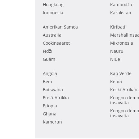
Hongkong
Kambodža
Indonesia
Kazakstan
Amerikan Samoa
Kiribati
Australia
Marshallinsaa
Cookinsaaret
Mikronesia
Fidži
Nauru
Guam
Niue
Angola
Kap Verde
Bein
Kenia
Botswana
Keski-Afrikan 
Etelä-Afrikka
Kongon demok
tasavalta
Etiopia
Kongon demok
Ghana
tasavalta
Kamerun