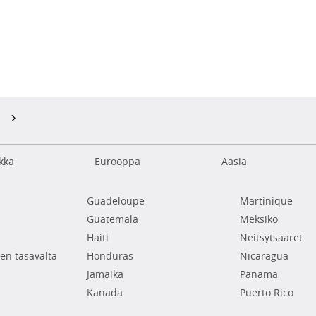
kka
Eurooppa
Aasia
Guadeloupe
Martinique
Guatemala
Meksiko
Haiti
Neitsytsaaret
en tasavalta
Honduras
Nicaragua
Jamaika
Panama
Kanada
Puerto Rico