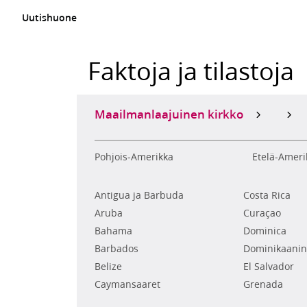
Uutishuone
Faktoja ja tilastoja
Maailmanlaajuinen kirkko
Pohjois-Amerikka
Etelä-Ameri
Antigua ja Barbuda
Costa Rica
Aruba
Curaçao
Bahama
Dominica
Barbados
Dominikaanin
Belize
El Salvador
Caymansaaret
Grenada