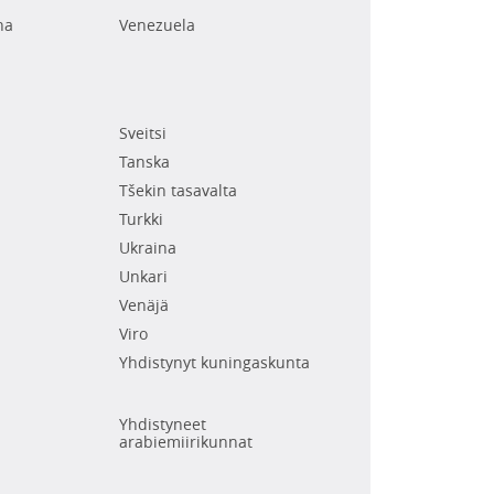
na
Venezuela
Sveitsi
Tanska
Tšekin tasavalta
Turkki
Ukraina
Unkari
Venäjä
Viro
Yhdistynyt kuningaskunta
Yhdistyneet
arabiemiirikunnat