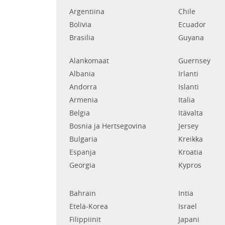
Argentiina
Chile
Bolivia
Ecuador
Brasilia
Guyana
Alankomaat
Guernsey
Albania
Irlanti
Andorra
Islanti
Armenia
Italia
Belgia
Itävalta
Bosnia ja Hertsegovina
Jersey
Bulgaria
Kreikka
Espanja
Kroatia
Georgia
Kypros
Bahrain
Intia
Etelä-Korea
Israel
Filippiinit
Japani