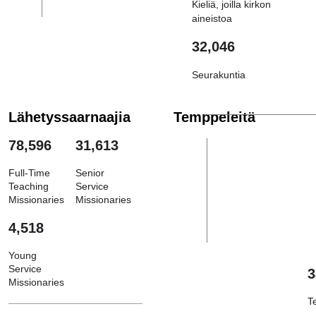
Kieliä, joilla kirkon
aineistoa
32,046
Seurakuntia
Lähetyssaarnaajia
Temppeleitä
78,596
31,613
Full-Time
Senior
Teaching
Service
Missionaries
Missionaries
4,518
Young
Service
3
Missionaries
T