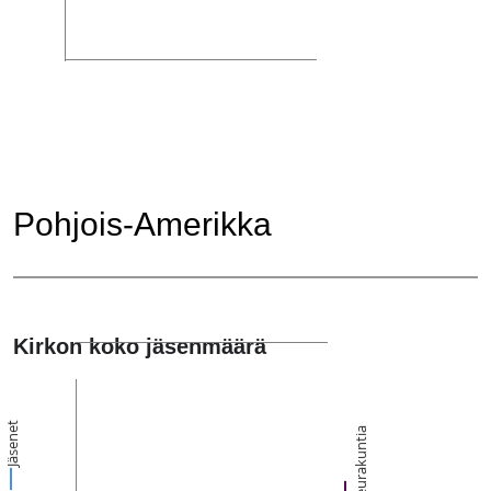
Pohjois-Amerikka
Kirkon koko jäsenmäärä
Jäsenet
Seurakuntia