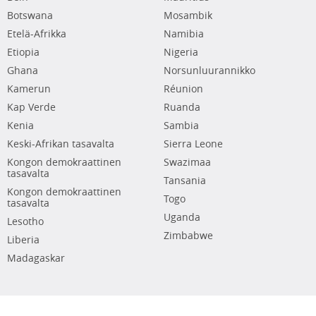
Botswana
Mosambik
Etelä-Afrikka
Namibia
Etiopia
Nigeria
Ghana
Norsunluurannikko
Kamerun
Réunion
Kap Verde
Ruanda
Kenia
Sambia
Keski-Afrikan tasavalta
Sierra Leone
Kongon demokraattinen
Swazimaa
tasavalta
Tansania
Kongon demokraattinen
Togo
tasavalta
Uganda
Lesotho
Zimbabwe
Liberia
Madagaskar