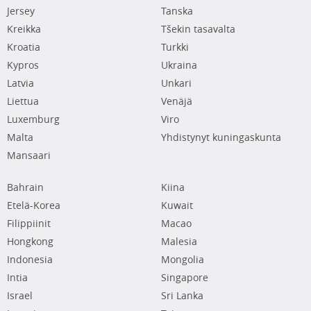
Jersey
Tanska
Kreikka
Tšekin tasavalta
Kroatia
Turkki
Kypros
Ukraina
Latvia
Unkari
Liettua
Venäjä
Luxemburg
Viro
Malta
Yhdistynyt kuningaskunta
Mansaari
Bahrain
Kiina
Etelä-Korea
Kuwait
Filippiinit
Macao
Hongkong
Malesia
Indonesia
Mongolia
Intia
Singapore
Israel
Sri Lanka