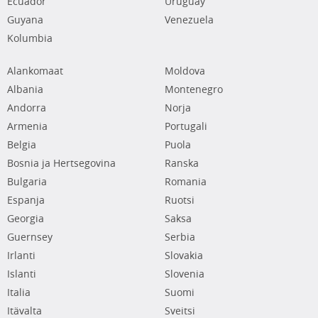
Ecuador
Uruguay
Guyana
Venezuela
Kolumbia
Alankomaat
Moldova
Albania
Montenegro
Andorra
Norja
Armenia
Portugali
Belgia
Puola
Bosnia ja Hertsegovina
Ranska
Bulgaria
Romania
Espanja
Ruotsi
Georgia
Saksa
Guernsey
Serbia
Irlanti
Slovakia
Islanti
Slovenia
Italia
Suomi
Itävalta
Sveitsi