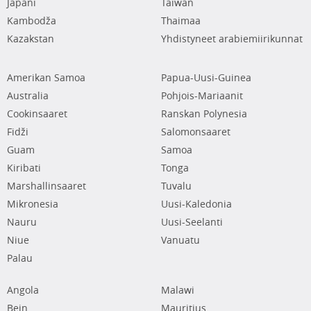
Japani
Taiwan
Kambodža
Thaimaa
Kazakstan
Yhdistyneet arabiemiirikunnat
Amerikan Samoa
Papua-Uusi-Guinea
Australia
Pohjois-Mariaanit
Cookinsaaret
Ranskan Polynesia
Fidži
Salomonsaaret
Guam
Samoa
Kiribati
Tonga
Marshallinsaaret
Tuvalu
Mikronesia
Uusi-Kaledonia
Nauru
Uusi-Seelanti
Niue
Vanuatu
Palau
Angola
Malawi
Bein
Mauritius