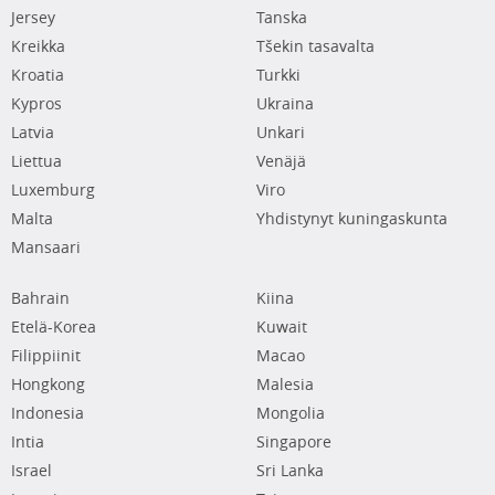
Jersey
Tanska
Kreikka
Tšekin tasavalta
Kroatia
Turkki
Kypros
Ukraina
Latvia
Unkari
Liettua
Venäjä
Luxemburg
Viro
Malta
Yhdistynyt kuningaskunta
Mansaari
Bahrain
Kiina
Etelä-Korea
Kuwait
Filippiinit
Macao
Hongkong
Malesia
Indonesia
Mongolia
Intia
Singapore
Israel
Sri Lanka