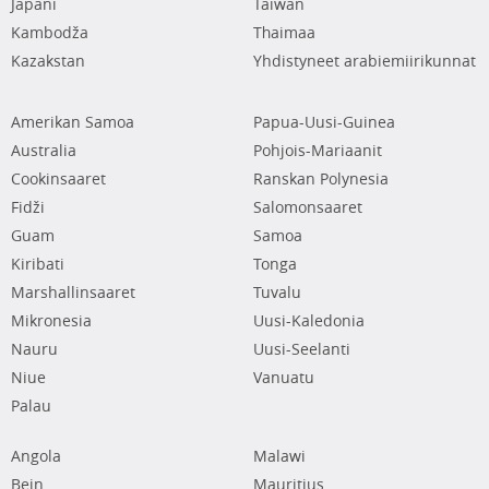
Japani
Taiwan
Kambodža
Thaimaa
Kazakstan
Yhdistyneet arabiemiirikunnat
Amerikan Samoa
Papua-Uusi-Guinea
Australia
Pohjois-Mariaanit
Cookinsaaret
Ranskan Polynesia
Fidži
Salomonsaaret
Guam
Samoa
Kiribati
Tonga
Marshallinsaaret
Tuvalu
Mikronesia
Uusi-Kaledonia
Nauru
Uusi-Seelanti
Niue
Vanuatu
Palau
Angola
Malawi
Bein
Mauritius