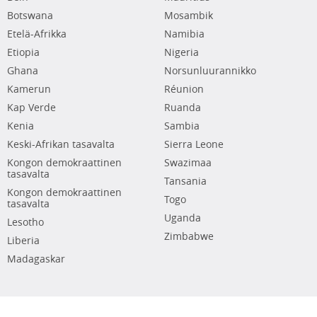
Botswana
Mosambik
Etelä-Afrikka
Namibia
Etiopia
Nigeria
Ghana
Norsunluurannikko
Kamerun
Réunion
Kap Verde
Ruanda
Kenia
Sambia
Keski-Afrikan tasavalta
Sierra Leone
Kongon demokraattinen
Swazimaa
tasavalta
Tansania
Kongon demokraattinen
Togo
tasavalta
Uganda
Lesotho
Zimbabwe
Liberia
Madagaskar