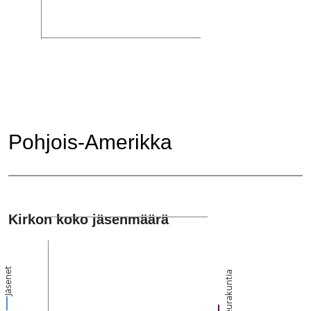
Pohjois-Amerikka
Kirkon koko jäsenmäärä
Jäsenet
Seurakuntia