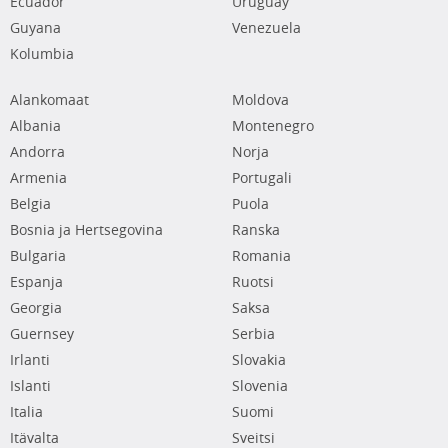
Ecuador
Uruguay
Guyana
Venezuela
Kolumbia
Alankomaat
Moldova
Albania
Montenegro
Andorra
Norja
Armenia
Portugali
Belgia
Puola
Bosnia ja Hertsegovina
Ranska
Bulgaria
Romania
Espanja
Ruotsi
Georgia
Saksa
Guernsey
Serbia
Irlanti
Slovakia
Islanti
Slovenia
Italia
Suomi
Itävalta
Sveitsi