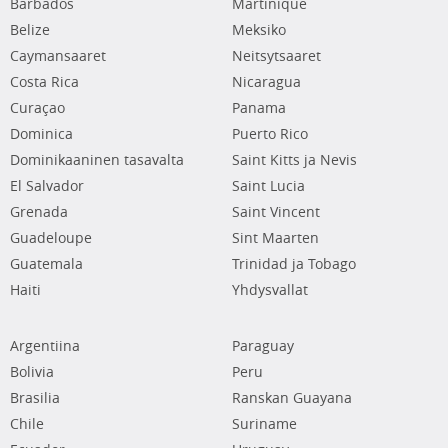
Barbados
Martinique
Belize
Meksiko
Caymansaaret
Neitsytsaaret
Costa Rica
Nicaragua
Curaçao
Panama
Dominica
Puerto Rico
Dominikaaninen tasavalta
Saint Kitts ja Nevis
El Salvador
Saint Lucia
Grenada
Saint Vincent
Guadeloupe
Sint Maarten
Guatemala
Trinidad ja Tobago
Haiti
Yhdysvallat
Argentiina
Paraguay
Bolivia
Peru
Brasilia
Ranskan Guayana
Chile
Suriname