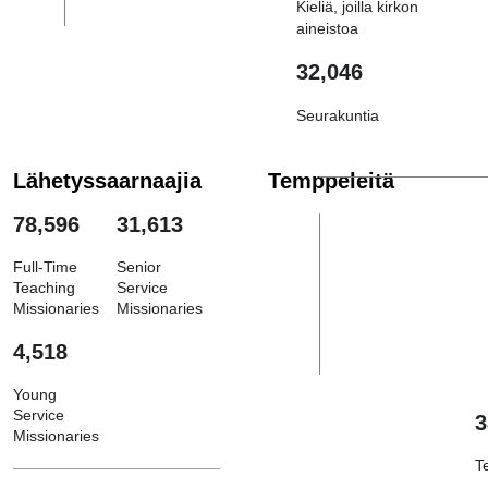
Kieliä, joilla kirkon
aineistoa
32,046
Seurakuntia
Lähetyssaarnaajia
Temppeleitä
78,596
31,613
Full-Time
Senior
Teaching
Service
Missionaries
Missionaries
4,518
Young
Service
3
Missionaries
T