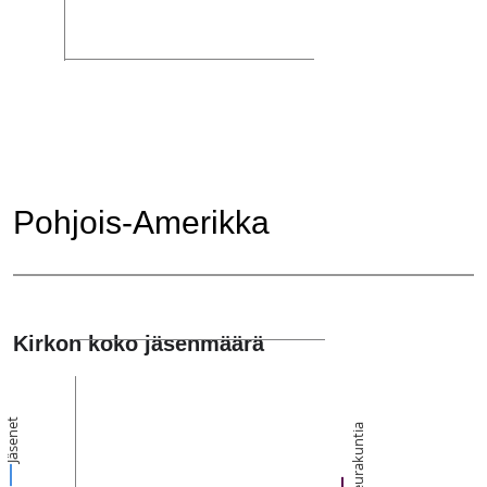
Pohjois-Amerikka
Kirkon koko jäsenmäärä
Jäsenet
Seurakuntia