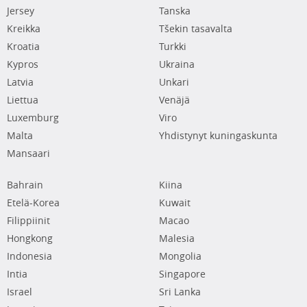
Jersey
Tanska
Kreikka
Tšekin tasavalta
Kroatia
Turkki
Kypros
Ukraina
Latvia
Unkari
Liettua
Venäjä
Luxemburg
Viro
Malta
Yhdistynyt kuningaskunta
Mansaari
Bahrain
Kiina
Etelä-Korea
Kuwait
Filippiinit
Macao
Hongkong
Malesia
Indonesia
Mongolia
Intia
Singapore
Israel
Sri Lanka