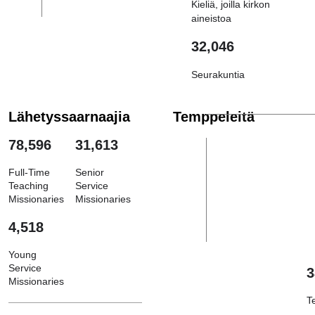
Kieliä, joilla kirkon
aineistoa
32,046
Seurakuntia
Lähetyssaarnaajia
Temppeleitä
78,596
31,613
Full-Time
Senior
Teaching
Service
Missionaries
Missionaries
4,518
Young
Service
3
Missionaries
T