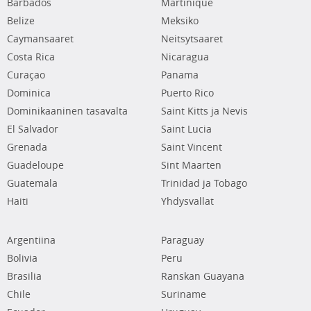
Barbados
Martinique
Belize
Meksiko
Caymansaaret
Neitsytsaaret
Costa Rica
Nicaragua
Curaçao
Panama
Dominica
Puerto Rico
Dominikaaninen tasavalta
Saint Kitts ja Nevis
El Salvador
Saint Lucia
Grenada
Saint Vincent
Guadeloupe
Sint Maarten
Guatemala
Trinidad ja Tobago
Haiti
Yhdysvallat
Argentiina
Paraguay
Bolivia
Peru
Brasilia
Ranskan Guayana
Chile
Suriname