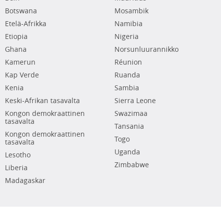
Botswana
Mosambik
Etelä-Afrikka
Namibia
Etiopia
Nigeria
Ghana
Norsunluurannikko
Kamerun
Réunion
Kap Verde
Ruanda
Kenia
Sambia
Keski-Afrikan tasavalta
Sierra Leone
Kongon demokraattinen
Swazimaa
tasavalta
Tansania
Kongon demokraattinen
Togo
tasavalta
Uganda
Lesotho
Zimbabwe
Liberia
Madagaskar