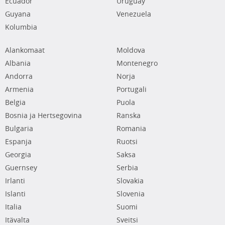
Ecuador
Uruguay
Guyana
Venezuela
Kolumbia
Alankomaat
Moldova
Albania
Montenegro
Andorra
Norja
Armenia
Portugali
Belgia
Puola
Bosnia ja Hertsegovina
Ranska
Bulgaria
Romania
Espanja
Ruotsi
Georgia
Saksa
Guernsey
Serbia
Irlanti
Slovakia
Islanti
Slovenia
Italia
Suomi
Itävalta
Sveitsi