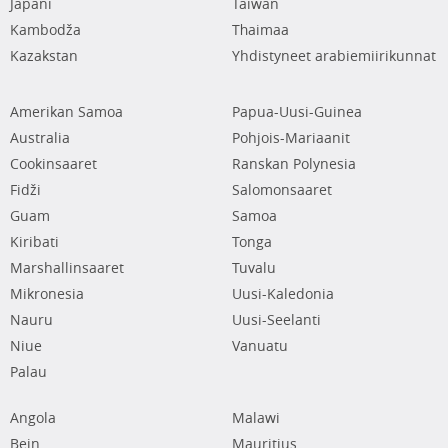
Japani
Taiwan
Kambodža
Thaimaa
Kazakstan
Yhdistyneet arabiemiirikunnat
Amerikan Samoa
Papua-Uusi-Guinea
Australia
Pohjois-Mariaanit
Cookinsaaret
Ranskan Polynesia
Fidži
Salomonsaaret
Guam
Samoa
Kiribati
Tonga
Marshallinsaaret
Tuvalu
Mikronesia
Uusi-Kaledonia
Nauru
Uusi-Seelanti
Niue
Vanuatu
Palau
Angola
Malawi
Bein
Mauritius