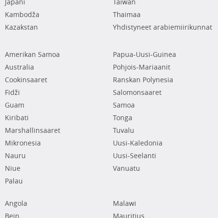
Japani
Taiwan
Kambodža
Thaimaa
Kazakstan
Yhdistyneet arabiemiirikunnat
Amerikan Samoa
Papua-Uusi-Guinea
Australia
Pohjois-Mariaanit
Cookinsaaret
Ranskan Polynesia
Fidži
Salomonsaaret
Guam
Samoa
Kiribati
Tonga
Marshallinsaaret
Tuvalu
Mikronesia
Uusi-Kaledonia
Nauru
Uusi-Seelanti
Niue
Vanuatu
Palau
Angola
Malawi
Bein
Mauritius