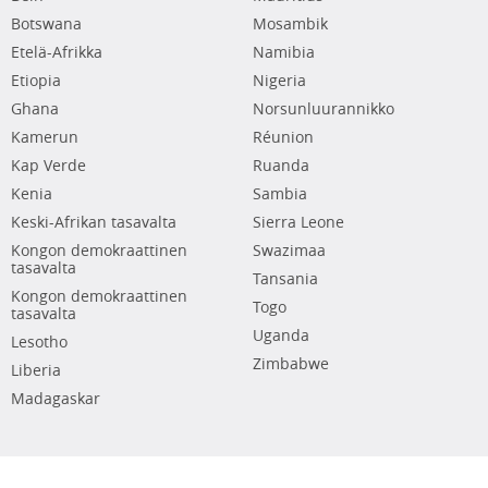
Botswana
Mosambik
Etelä-Afrikka
Namibia
Etiopia
Nigeria
Ghana
Norsunluurannikko
Kamerun
Réunion
Kap Verde
Ruanda
Kenia
Sambia
Keski-Afrikan tasavalta
Sierra Leone
Kongon demokraattinen
Swazimaa
tasavalta
Tansania
Kongon demokraattinen
Togo
tasavalta
Uganda
Lesotho
Zimbabwe
Liberia
Madagaskar