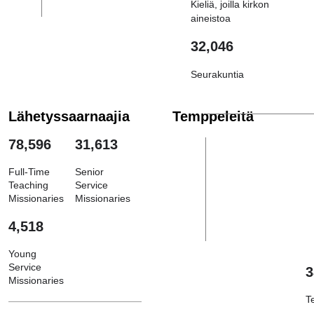
Kieliä, joilla kirkon
aineistoa
32,046
Seurakuntia
Lähetyssaarnaajia
Temppeleitä
78,596
31,613
Full-Time
Senior
Teaching
Service
Missionaries
Missionaries
4,518
Young
Service
3
Missionaries
T