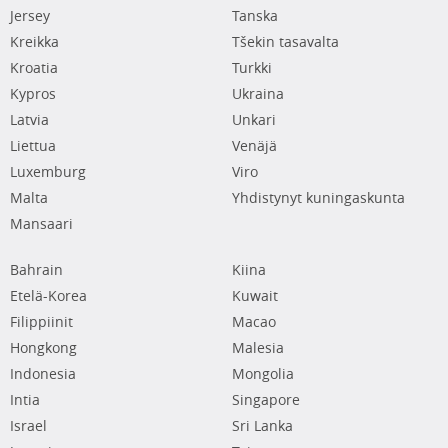
Jersey
Tanska
Kreikka
Tšekin tasavalta
Kroatia
Turkki
Kypros
Ukraina
Latvia
Unkari
Liettua
Venäjä
Luxemburg
Viro
Malta
Yhdistynyt kuningaskunta
Mansaari
Bahrain
Kiina
Etelä-Korea
Kuwait
Filippiinit
Macao
Hongkong
Malesia
Indonesia
Mongolia
Intia
Singapore
Israel
Sri Lanka