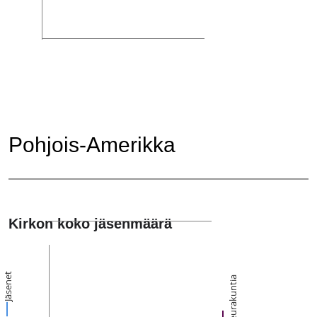
Pohjois-Amerikka
Kirkon koko jäsenmäärä
Jäsenet
Seurakuntia