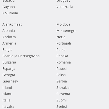
Ecuador
Uruguay
Guyana
Venezuela
Kolumbia
Alankomaat
Moldova
Albania
Montenegro
Andorra
Norja
Armenia
Portugali
Belgia
Puola
Bosnia ja Hertsegovina
Ranska
Bulgaria
Romania
Espanja
Ruotsi
Georgia
Saksa
Guernsey
Serbia
Irlanti
Slovakia
Islanti
Slovenia
Italia
Suomi
Itävalta
Sveitsi