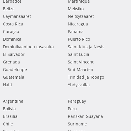
Barbados
Martinique
Belize
Meksiko
Caymansaaret
Neitsytsaaret
Costa Rica
Nicaragua
Curaçao
Panama
Dominica
Puerto Rico
Dominikaaninen tasavalta
Saint Kitts ja Nevis
El Salvador
Saint Lucia
Grenada
Saint Vincent
Guadeloupe
Sint Maarten
Guatemala
Trinidad ja Tobago
Haiti
Yhdysvallat
Argentiina
Paraguay
Bolivia
Peru
Brasilia
Ranskan Guayana
Chile
Suriname