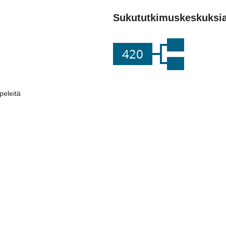
Sukututkimuskeskuksi
420
eleitä