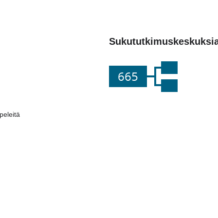
Sukututkimuskeskuksi
665
eleitä