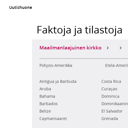
Uutishuone
Faktoja ja tilastoja
Maailmanlaajuinen kirkko
Pohjois-Amerikka
Etelä-Ameri
Antigua ja Barbuda
Costa Rica
Aruba
Curaçao
Bahama
Dominica
Barbados
Dominikaanin
Belize
El Salvador
Caymansaaret
Grenada