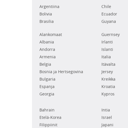
Argentiina
Chile
Bolivia
Ecuador
Brasilia
Guyana
Alankomaat
Guernsey
Albania
Irlanti
Andorra
Islanti
Armenia
Italia
Belgia
Itävalta
Bosnia ja Hertsegovina
Jersey
Bulgaria
Kreikka
Espanja
Kroatia
Georgia
Kypros
Bahrain
Intia
Etelä-Korea
Israel
Filippiinit
Japani