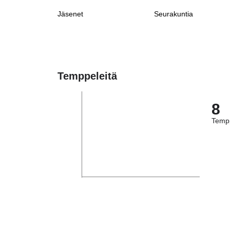
Jäsenet
Seurakuntia
Temppeleitä
8
Tempp