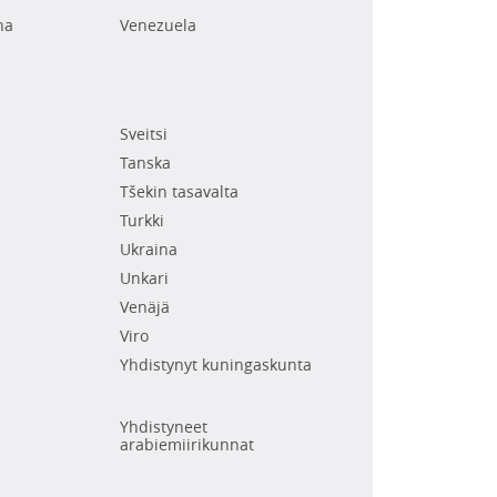
na
Venezuela
Sveitsi
Tanska
Tšekin tasavalta
Turkki
Ukraina
Unkari
Venäjä
Viro
Yhdistynyt kuningaskunta
Yhdistyneet
arabiemiirikunnat