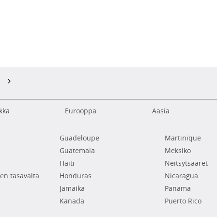
kka
Eurooppa
Aasia
Guadeloupe
Martinique
Guatemala
Meksiko
Haiti
Neitsytsaaret
en tasavalta
Honduras
Nicaragua
Jamaika
Panama
Kanada
Puerto Rico