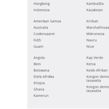
Hongkong
Kambodža
Indonesia
Kazakstan
Amerikan Samoa
Kiribati
Australia
Marshallinsaa
Cookinsaaret
Mikronesia
Fidži
Nauru
Guam
Niue
Angola
Kap Verde
Bein
Kenia
Botswana
Keski-Afrikan 
Etelä-Afrikka
Kongon demok
tasavalta
Etiopia
Kongon demok
Ghana
tasavalta
Kamerun