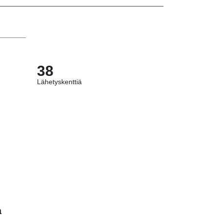
38
Lähetyskenttiä
a