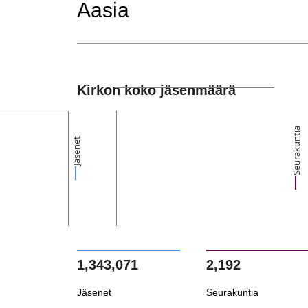
Aasia
Kirkon koko jäsenmäärä
Seurakuntia
Jäsenet
1,343,071
2,192
Jäsenet
Seurakuntia