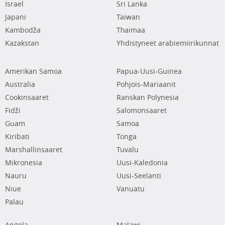
Israel
Sri Lanka
Japani
Taiwan
Kambodža
Thaimaa
Kazakstan
Yhdistyneet arabiemiirikunnat
Amerikan Samoa
Papua-Uusi-Guinea
Australia
Pohjois-Mariaanit
Cookinsaaret
Ranskan Polynesia
Fidži
Salomonsaaret
Guam
Samoa
Kiribati
Tonga
Marshallinsaaret
Tuvalu
Mikronesia
Uusi-Kaledonia
Nauru
Uusi-Seelanti
Niue
Vanuatu
Palau