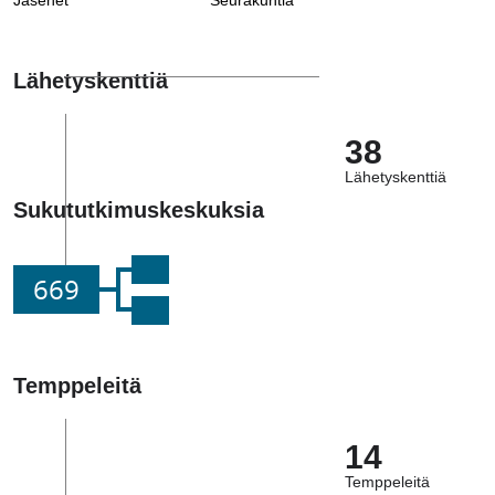
Jäsenet
Seurakuntia
Lähetyskenttiä
38
Lähetyskenttiä
Sukututkimuskeskuksia
669
Temppeleitä
14
Temppeleitä