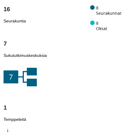
8
16
Seurakunnat
Seurakuntia
8
Oksat
7
Sukututkimuskeskuksia
7
1
Temppeleitä