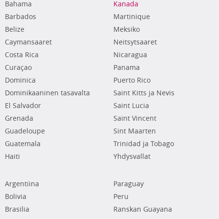
Bahama
Kanada
Barbados
Martinique
Belize
Meksiko
Caymansaaret
Neitsytsaaret
Costa Rica
Nicaragua
Curaçao
Panama
Dominica
Puerto Rico
Dominikaaninen tasavalta
Saint Kitts ja Nevis
El Salvador
Saint Lucia
Grenada
Saint Vincent
Guadeloupe
Sint Maarten
Guatemala
Trinidad ja Tobago
Haiti
Yhdysvallat
Argentiina
Paraguay
Bolivia
Peru
Brasilia
Ranskan Guayana