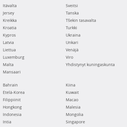
Itävalta
Sveitsi
Jersey
Tanska
Kreikka
Tšekin tasavalta
Kroatia
Turkki
Kypros
Ukraina
Latvia
Unkari
Liettua
Venäjä
Luxemburg
Viro
Malta
Yhdistynyt kuningaskunta
Mansaari
Bahrain
Kiina
Etelä-Korea
Kuwait
Filippiinit
Macao
Hongkong
Malesia
Indonesia
Mongolia
Intia
Singapore