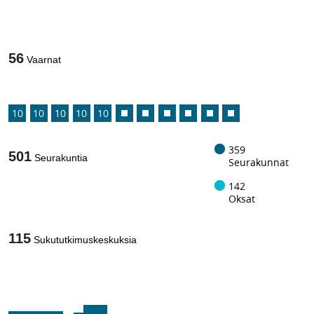
1
/
56
Vaarnat
10
10
10
10
10
359
501
Seurakuntia
Seurakunnat
142
Oksat
115
Sukututkimuskeskuksia