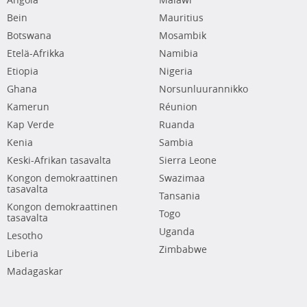
Angola
Malawi
Bein
Mauritius
Botswana
Mosambik
Etelä-Afrikka
Namibia
Etiopia
Nigeria
Ghana
Norsunluurannikko
Kamerun
Réunion
Kap Verde
Ruanda
Kenia
Sambia
Keski-Afrikan tasavalta
Sierra Leone
Kongon demokraattinen
Swazimaa
tasavalta
Tansania
Kongon demokraattinen
Togo
tasavalta
Uganda
Lesotho
Zimbabwe
Liberia
Madagaskar