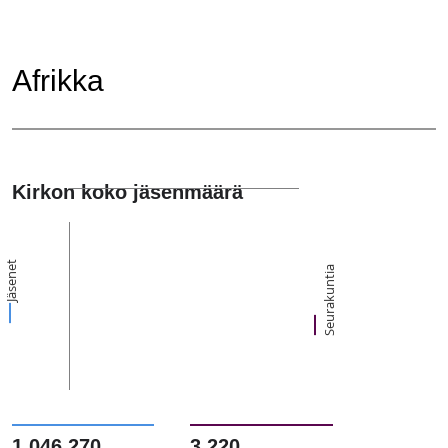
Afrikka
Kirkon koko jäsenmäärä
Jäsenet
Seurakuntia
1,046,270
3,220