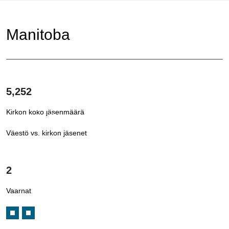
Manitoba
5,252
0.39%
Kirkon koko jäsenmäärä
1
/
256
Väestö vs. kirkon jäsenet
2
Vaarnat