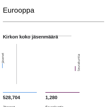
Eurooppa
Kirkon koko jäsenmäärä
Jäsenet
Seurakuntia
528,704
1,280