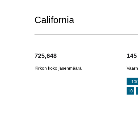
California
725,648
145
Kirkon koko jäsenmäärä
Vaarn
1
/
10
10