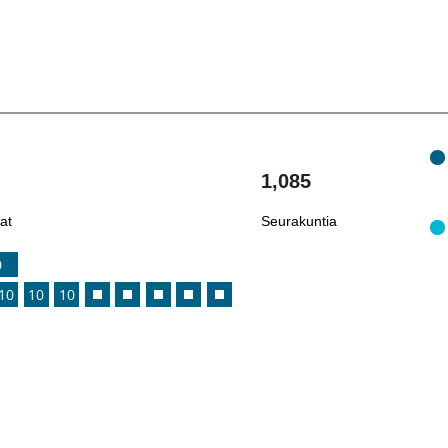
1,085
at
Seurakuntia
0
10
10
10