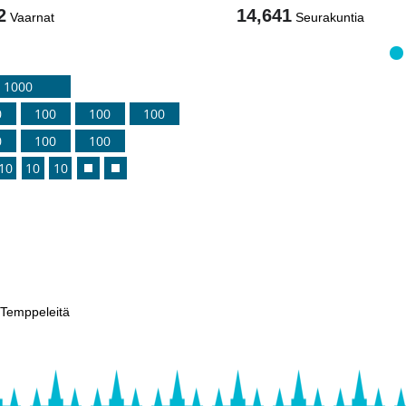
2
14,641
Vaarnat
Seurakuntia
1000
0
100
100
100
0
100
100
10
10
10
Temppeleitä