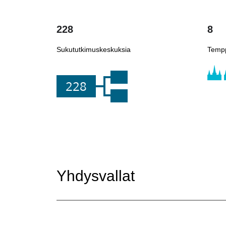
228
8
Sukututkimuskeskuksia
Tempp
228
Yhdysvallat