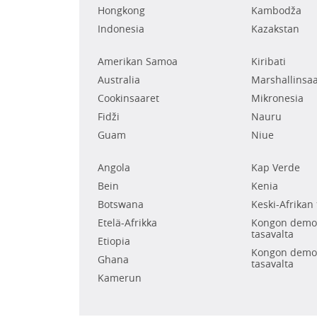
Hongkong
Kambodža
Indonesia
Kazakstan
Amerikan Samoa
Kiribati
Australia
Marshallinsaa
Cookinsaaret
Mikronesia
Fidži
Nauru
Guam
Niue
Angola
Kap Verde
Bein
Kenia
Botswana
Keski-Afrikan 
Etelä-Afrikka
Kongon demok
tasavalta
Etiopia
Kongon demok
Ghana
tasavalta
Kamerun