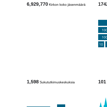
6,929,770
174
Kirkon koko jäsenmäärä
1
/
10
10
10
1,598
101
Sukututkimuskeskuksia