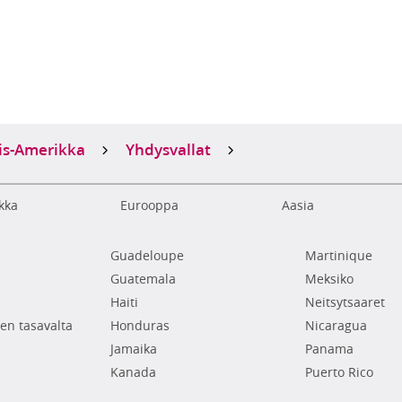
is-Amerikka
Yhdysvallat
kka
Eurooppa
Aasia
Guadeloupe
Martinique
Guatemala
Meksiko
Haiti
Neitsytsaaret
en tasavalta
Honduras
Nicaragua
Jamaika
Panama
Kanada
Puerto Rico