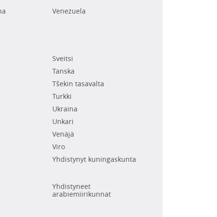
na
Venezuela
Sveitsi
Tanska
Tšekin tasavalta
Turkki
Ukraina
Unkari
Venäjä
Viro
Yhdistynyt kuningaskunta
Yhdistyneet
arabiemiirikunnat