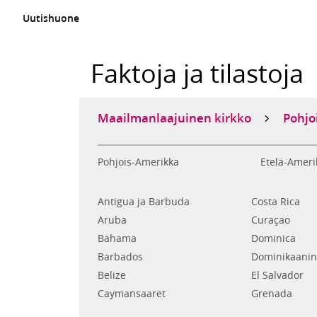
Uutishuone
Faktoja ja tilastoja
Maailmanlaajuinen kirkko
Pohjo
Pohjois-Amerikka
Etelä-Ameri
Antigua ja Barbuda
Costa Rica
Aruba
Curaçao
Bahama
Dominica
Barbados
Dominikaanin
Belize
El Salvador
Caymansaaret
Grenada