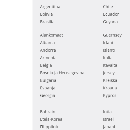
Argentiina
Chile
Bolivia
Ecuador
Brasilia
Guyana
Alankomaat
Guernsey
Albania
Irlanti
Andorra
Islanti
Armenia
Italia
Belgia
Itävalta
Bosnia ja Hertsegovina
Jersey
Bulgaria
Kreikka
Espanja
Kroatia
Georgia
Kypros
Bahrain
Intia
Etelä-Korea
Israel
Filippiinit
Japani