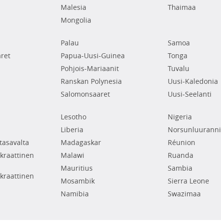
Malesia
Thaimaa
Mongolia
Palau
Samoa
ret
Papua-Uusi-Guinea
Tonga
Pohjois-Mariaanit
Tuvalu
Ranskan Polynesia
Uusi-Kaledonia
Salomonsaaret
Uusi-Seelanti
Lesotho
Nigeria
Liberia
Norsunluuranni
tasavalta
Madagaskar
Réunion
raattinen
Malawi
Ruanda
Mauritius
Sambia
raattinen
Mosambik
Sierra Leone
Namibia
Swazimaa