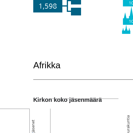
1
1,598
1
Afrikka
Kirkon koko jäsenmäärä
Seurakuntia
Jäsenet