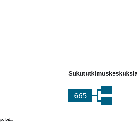
Sukututkimuskeskuksi
665
eleitä