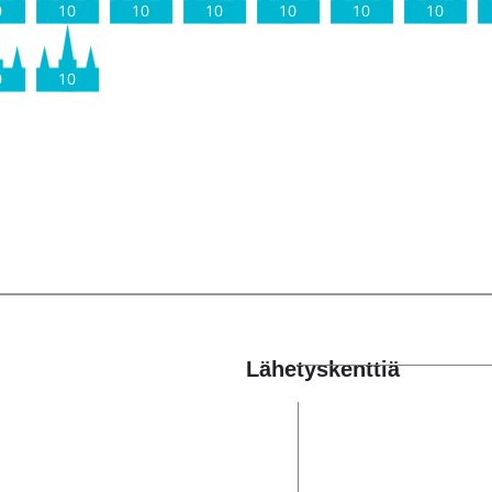
0
10
10
10
10
10
10
0
10
Lähetyskenttiä