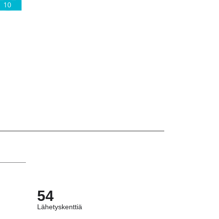
10
54
Lähetyskenttiä