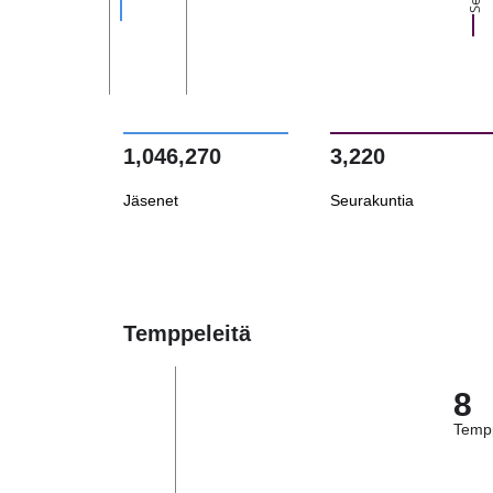
1,046,270
3,220
Jäsenet
Seurakuntia
Temppeleitä
8
Tempp