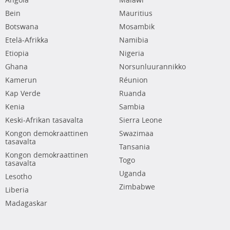
Angola
Malawi
Bein
Mauritius
Botswana
Mosambik
Etelä-Afrikka
Namibia
Etiopia
Nigeria
Ghana
Norsunluurannikko
Kamerun
Réunion
Kap Verde
Ruanda
Kenia
Sambia
Keski-Afrikan tasavalta
Sierra Leone
Kongon demokraattinen
Swazimaa
tasavalta
Tansania
Kongon demokraattinen
Togo
tasavalta
Uganda
Lesotho
Zimbabwe
Liberia
Madagaskar