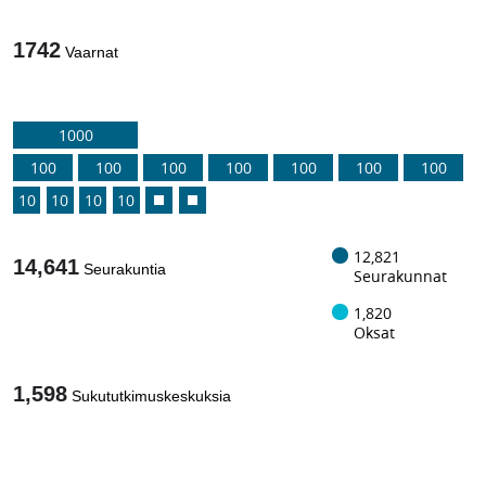
1742
Vaarnat
1000
100
100
100
100
100
100
100
10
10
10
10
12,821
14,641
Seurakuntia
Seurakunnat
1,820
Oksat
1,598
Sukututkimuskeskuksia