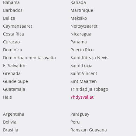
Bahama
Kanada
Barbados
Martinique
Belize
Meksiko
Caymansaaret
Neitsytsaaret
Costa Rica
Nicaragua
Curaçao
Panama
Dominica
Puerto Rico
Dominikaaninen tasavalta
Saint Kitts ja Nevis
El Salvador
Saint Lucia
Grenada
Saint Vincent
Guadeloupe
Sint Maarten
Guatemala
Trinidad ja Tobago
Haiti
Yhdysvallat
Argentiina
Paraguay
Bolivia
Peru
Brasilia
Ranskan Guayana