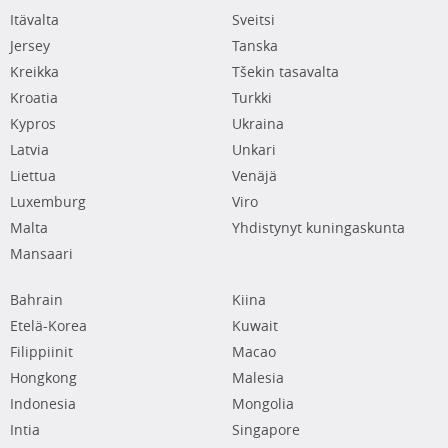
Itävalta
Sveitsi
Jersey
Tanska
Kreikka
Tšekin tasavalta
Kroatia
Turkki
Kypros
Ukraina
Latvia
Unkari
Liettua
Venäjä
Luxemburg
Viro
Malta
Yhdistynyt kuningaskunta
Mansaari
Bahrain
Kiina
Etelä-Korea
Kuwait
Filippiinit
Macao
Hongkong
Malesia
Indonesia
Mongolia
Intia
Singapore