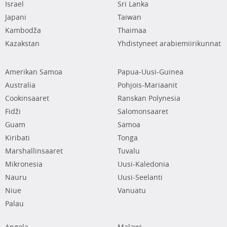
Israel
Sri Lanka
Japani
Taiwan
Kambodža
Thaimaa
Kazakstan
Yhdistyneet arabiemiirikunnat
Amerikan Samoa
Papua-Uusi-Guinea
Australia
Pohjois-Mariaanit
Cookinsaaret
Ranskan Polynesia
Fidži
Salomonsaaret
Guam
Samoa
Kiribati
Tonga
Marshallinsaaret
Tuvalu
Mikronesia
Uusi-Kaledonia
Nauru
Uusi-Seelanti
Niue
Vanuatu
Palau