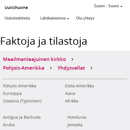
Suomi
-
Suomi
Uutishuone
Uutistiedotteita
Lähdeaineistoa
Ota yhteys
Faktoja ja tilastoja
Maailmanlaajuinen kirkko
Pohjois-Amerikka
Yhdysvallat
Pohjois-Amerikka
Etelä-Amerikka
Eurooppa
Aasia
Oseania (Tyynimeri)
Afrikka
Antigua ja Barbuda
Honduras
Aruba
Jamaika