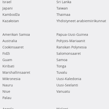
Israel
Sri Lanka
Japani
Taiwan
Kambodža
Thaimaa
Kazakstan
Yhdistyneet arabiemiirikunnat
Amerikan Samoa
Papua-Uusi-Guinea
Australia
Pohjois-Mariaanit
Cookinsaaret
Ranskan Polynesia
Fidži
Salomonsaaret
Guam
Samoa
Kiribati
Tonga
Marshallinsaaret
Tuvalu
Mikronesia
Uusi-Kaledonia
Nauru
Uusi-Seelanti
Niue
Vanuatu
Palau