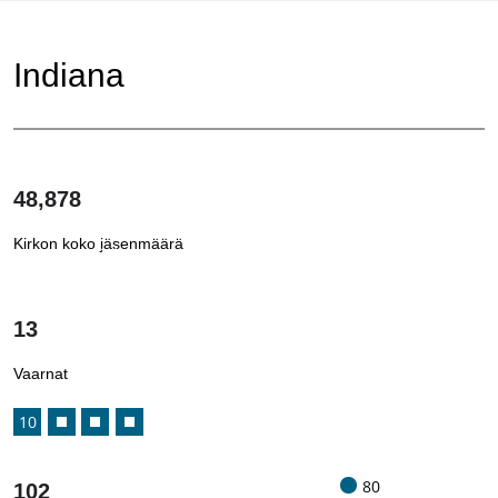
Indiana
48,878
Kirkon koko jäsenmäärä
1
/
13
Vaarnat
10
80
102