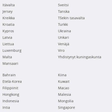
Itävalta
Sveitsi
Jersey
Tanska
Kreikka
Tšekin tasavalta
Kroatia
Turkki
Kypros
Ukraina
Latvia
Unkari
Liettua
Venäjä
Luxemburg
Viro
Malta
Yhdistynyt kuningaskunta
Mansaari
Bahrain
Kiina
Etelä-Korea
Kuwait
Filippiinit
Macao
Hongkong
Malesia
Indonesia
Mongolia
Intia
Singapore