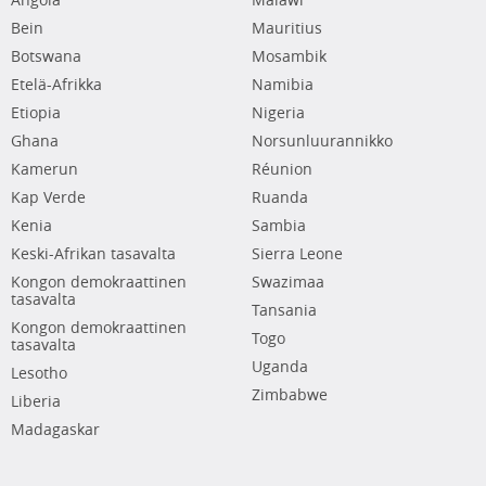
Angola
Malawi
Bein
Mauritius
Botswana
Mosambik
Etelä-Afrikka
Namibia
Etiopia
Nigeria
Ghana
Norsunluurannikko
Kamerun
Réunion
Kap Verde
Ruanda
Kenia
Sambia
Keski-Afrikan tasavalta
Sierra Leone
Kongon demokraattinen
Swazimaa
tasavalta
Tansania
Kongon demokraattinen
Togo
tasavalta
Uganda
Lesotho
Zimbabwe
Liberia
Madagaskar