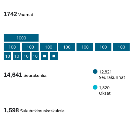
1742
Vaarnat
1000
100
100
100
100
100
100
100
10
10
10
10
12,821
14,641
Seurakuntia
Seurakunnat
1,820
Oksat
1,598
Sukututkimuskeskuksia