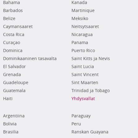
Bahama
Kanada
Barbados
Martinique
Belize
Meksiko
Caymansaaret
Neitsytsaaret
Costa Rica
Nicaragua
Curaçao
Panama
Dominica
Puerto Rico
Dominikaaninen tasavalta
Saint Kitts ja Nevis
El Salvador
Saint Lucia
Grenada
Saint Vincent
Guadeloupe
Sint Maarten
Guatemala
Trinidad ja Tobago
Haiti
Yhdysvallat
Argentiina
Paraguay
Bolivia
Peru
Brasilia
Ranskan Guayana