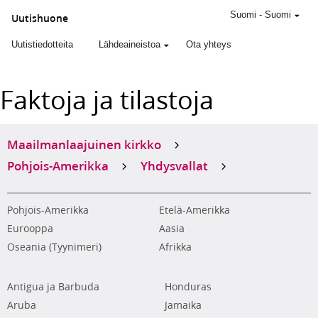
Suomi
-
Suomi
Uutishuone
Uutistiedotteita
Lähdeaineistoa
Ota yhteys
Faktoja ja tilastoja
Maailmanlaajuinen kirkko
Pohjois-Amerikka
Yhdysvallat
Pohjois-Amerikka
Etelä-Amerikka
Eurooppa
Aasia
Oseania (Tyynimeri)
Afrikka
Antigua ja Barbuda
Honduras
Aruba
Jamaika