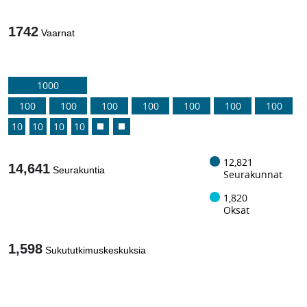
1742
Vaarnat
1000
100
100
100
100
100
100
100
10
10
10
10
12,821
14,641
Seurakuntia
Seurakunnat
1,820
Oksat
1,598
Sukututkimuskeskuksia