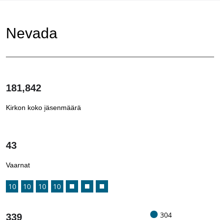
Nevada
181,842
Kirkon koko jäsenmäärä
1
/
43
Vaarnat
10
10
10
10
304
339