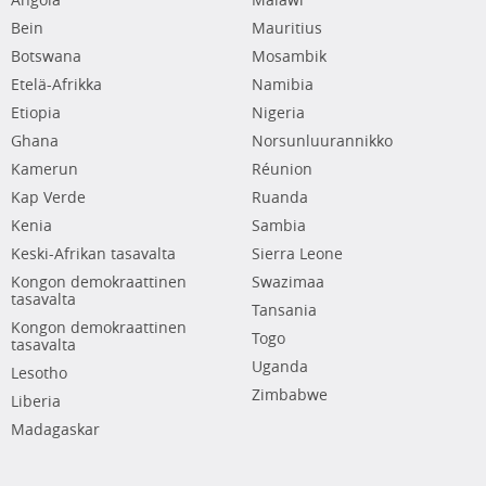
Angola
Malawi
Bein
Mauritius
Botswana
Mosambik
Etelä-Afrikka
Namibia
Etiopia
Nigeria
Ghana
Norsunluurannikko
Kamerun
Réunion
Kap Verde
Ruanda
Kenia
Sambia
Keski-Afrikan tasavalta
Sierra Leone
Kongon demokraattinen
Swazimaa
tasavalta
Tansania
Kongon demokraattinen
Togo
tasavalta
Uganda
Lesotho
Zimbabwe
Liberia
Madagaskar