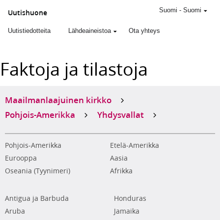
Suomi
-
Suomi
Uutishuone
Uutistiedotteita
Lähdeaineistoa
Ota yhteys
Faktoja ja tilastoja
Maailmanlaajuinen kirkko
Pohjois-Amerikka
Yhdysvallat
Pohjois-Amerikka
Etelä-Amerikka
Eurooppa
Aasia
Oseania (Tyynimeri)
Afrikka
Antigua ja Barbuda
Honduras
Aruba
Jamaika