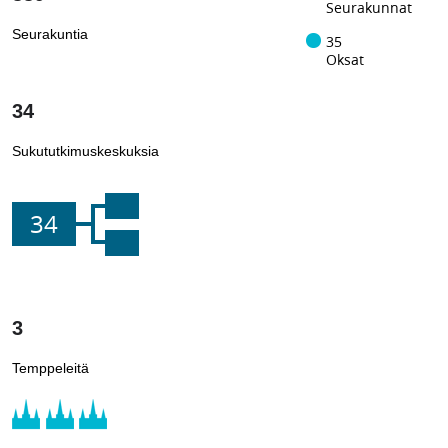
Seurakunnat
Seurakuntia
35
Oksat
34
Sukututkimuskeskuksia
34
3
Temppeleitä