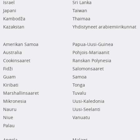
Israel
Sri Lanka
Japani
Taiwan
Kambodža
Thaimaa
Kazakstan
Yhdistyneet arabiemiirikunnat
Amerikan Samoa
Papua-Uusi-Guinea
Australia
Pohjois-Mariaanit
Cookinsaaret
Ranskan Polynesia
Fidži
Salomonsaaret
Guam
Samoa
Kiribati
Tonga
Marshallinsaaret
Tuvalu
Mikronesia
Uusi-Kaledonia
Nauru
Uusi-Seelanti
Niue
Vanuatu
Palau