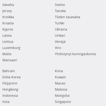
Itävalta
Sveitsi
Jersey
Tanska
Kreikka
Tšekin tasavalta
Kroatia
Turkki
Kypros
Ukraina
Latvia
Unkari
Liettua
Venäjä
Luxemburg
Viro
Malta
Yhdistynyt kuningaskunta
Mansaari
Bahrain
Kiina
Etelä-Korea
Kuwait
Filippiinit
Macao
Hongkong
Malesia
Indonesia
Mongolia
Intia
Singapore