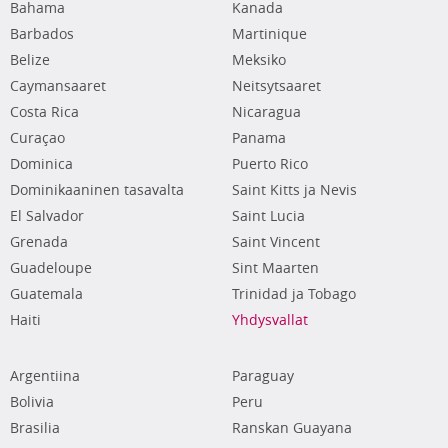
Bahama
Kanada
Barbados
Martinique
Belize
Meksiko
Caymansaaret
Neitsytsaaret
Costa Rica
Nicaragua
Curaçao
Panama
Dominica
Puerto Rico
Dominikaaninen tasavalta
Saint Kitts ja Nevis
El Salvador
Saint Lucia
Grenada
Saint Vincent
Guadeloupe
Sint Maarten
Guatemala
Trinidad ja Tobago
Haiti
Yhdysvallat
Argentiina
Paraguay
Bolivia
Peru
Brasilia
Ranskan Guayana